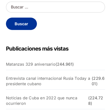
B
u
s
c
a
r
:
Publicaciones más vistas
Matanzas 329 aniversario
(244.961)
Entrevista canal internacional Rusia Today a
(229.6
presidente cubano
01)
Noticias de Cuba en 2022 que nunca
(224.72
ocurrieron
8)