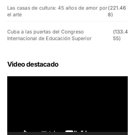
Las casas de cultura: 45 años de amor por
(221.46
el arte
8)
Cuba a las puertas del Congreso
(133.4
Internacional de Educación Superior
55)
Video destacado
R
e
p
r
o
d
u
c
t