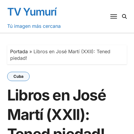
Saltar
TV Yumurí
al
contenido
Tú imagen más cercana
Portada
»
Libros en José Martí (XXII): Tened
piedad!
Cuba
Libros en José
Martí (XXII):