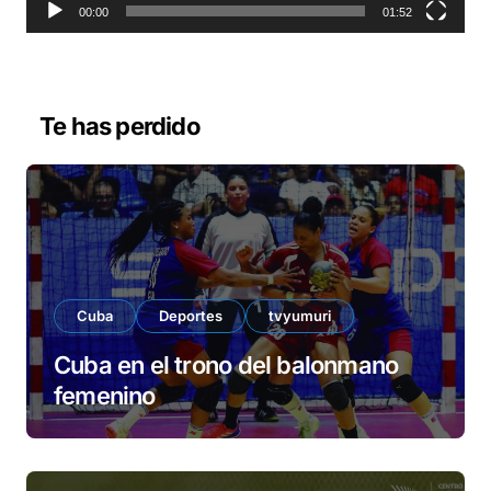
o
00:00
01:52
r
d
e
v
Te has perdido
í
d
e
o
Cuba
Deportes
tvyumuri
Cuba en el trono del balonmano
femenino