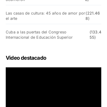
Las casas de cultura: 45 años de amor por
(221.46
el arte
8)
Cuba a las puertas del Congreso
(133.4
Internacional de Educación Superior
55)
Video destacado
R
e
p
r
o
d
u
c