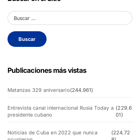
B
u
s
c
a
r
:
Publicaciones más vistas
Matanzas 329 aniversario
(244.961)
Entrevista canal internacional Rusia Today a
(229.6
presidente cubano
01)
Noticias de Cuba en 2022 que nunca
(224.72
ocurrieron
8)