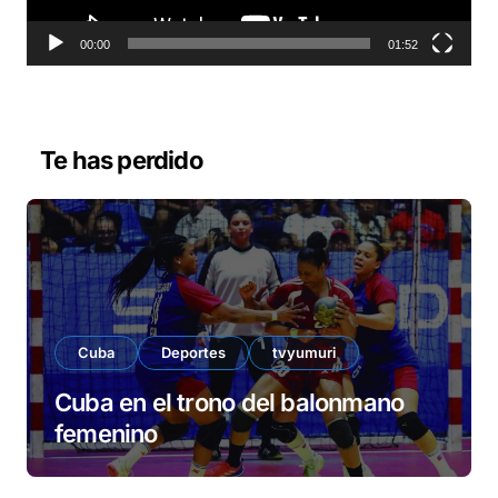
t
o
00:00
01:52
r
d
e
v
Te has perdido
í
d
e
o
Cuba
Deportes
tvyumuri
Cuba en el trono del balonmano
femenino