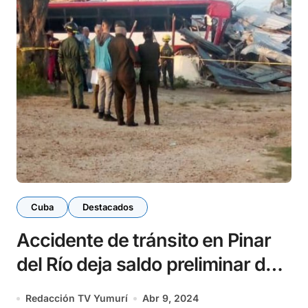
Cuba
Destacados
Accidente de tránsito en Pinar
del Río deja saldo preliminar de
un fallecido y cuatro heridos
Redacción TV Yumurí
Abr 9, 2024