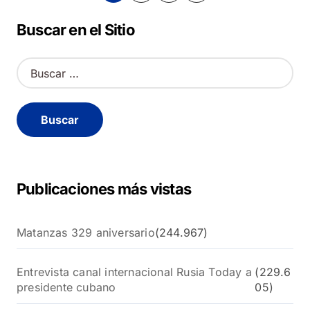
de
Buscar en el Sitio
entradas
B
u
s
c
a
r
:
Publicaciones más vistas
Matanzas 329 aniversario
(244.967)
Entrevista canal internacional Rusia Today a
(229.6
presidente cubano
05)