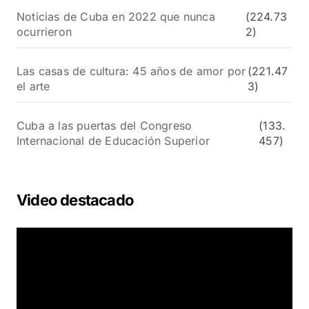
Noticias de Cuba en 2022 que nunca
(224.73
ocurrieron
2)
Las casas de cultura: 45 años de amor por
(221.47
el arte
3)
Cuba a las puertas del Congreso
(133.
Internacional de Educación Superior
457)
Video destacado
R
e
p
r
o