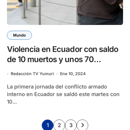
Mundo
Violencia en Ecuador con saldo
de 10 muertos y unos 70
detenidos
Redacción TV Yumurí
Ene 10, 2024
La primera jornada del conflicto armado
interno en Ecuador se saldó este martes con
10...
Paginación
1
2
3