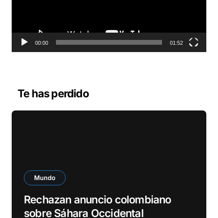
d
u
c
t
o
00:00
01:52
r
d
e
v
Te has perdido
í
d
e
o
Mundo
Rechazan anuncio colombiano
sobre Sáhara Occidental