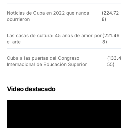
Noticias de Cuba en 2022 que nunca
(224.72
ocurrieron
8)
Las casas de cultura: 45 años de amor por
(221.46
el arte
8)
Cuba a las puertas del Congreso
(133.4
Internacional de Educación Superior
55)
Video destacado
R
e
p
r