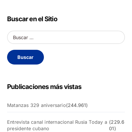
Buscar en el Sitio
B
u
s
c
a
r
:
Publicaciones más vistas
Matanzas 329 aniversario
(244.961)
Entrevista canal internacional Rusia Today a
(229.6
presidente cubano
01)