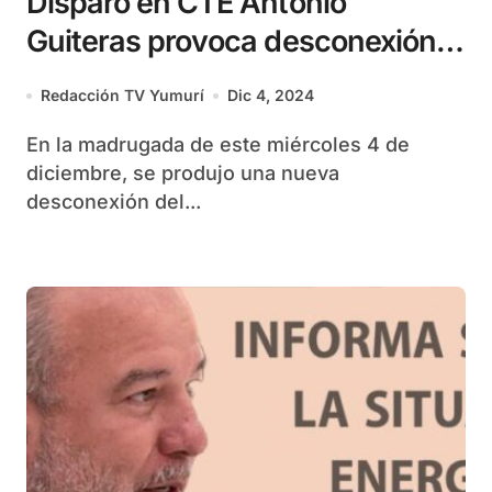
Disparo en CTE Antonio
Guiteras provoca desconexión
del Sistema Electroenergético
Redacción TV Yumurí
Dic 4, 2024
En la madrugada de este miércoles 4 de
diciembre, se produjo una nueva
desconexión del...