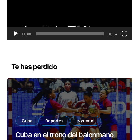
o
d
u
c
t
o
00:00
01:52
r
d
e
v
Te has perdido
í
d
e
o
Cuba
Deportes
tvyumuri
Cuba en el trono del balonmano