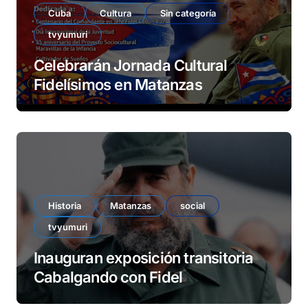
Cuba
Cultura
Sin categoría
tvyumuri
Celebrarán Jornada Cultural
Fidelísimos en Matanzas
Historia
Matanzas
social
tvyumuri
Inauguran exposición transitoria
Cabalgando con Fidel