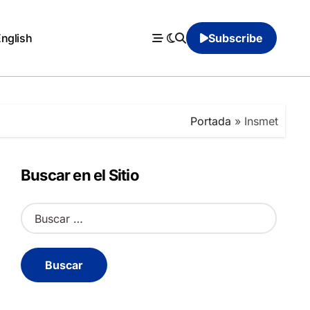
English
Subscribe
Portada
»
Insmet
Buscar en el Sitio
B
u
s
c
a
r
: