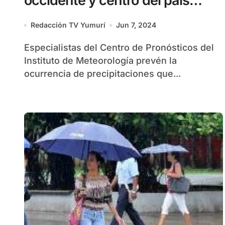
occidente y centro del país
durante los próximos días
Redacción TV Yumurí
Jun 7, 2024
Especialistas del Centro de Pronósticos del
Instituto de Meteorología prevén la
ocurrencia de precipitaciones que...