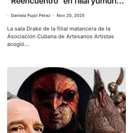
“Reencuentro” en filial yumurina
de la ACAA
Daniela Pujol Pérez
Nov 20, 2025
La sala Drake de la filial matancera de la
Asociación Cubana de Artesanos Artistas
acogió...