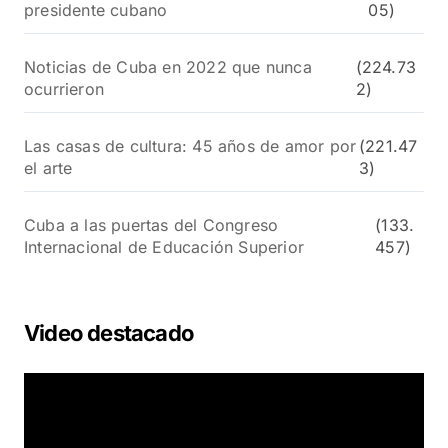
presidente cubano
05)
Noticias de Cuba en 2022 que nunca
(224.73
ocurrieron
2)
Las casas de cultura: 45 años de amor por
(221.47
el arte
3)
Cuba a las puertas del Congreso
(133.
Internacional de Educación Superior
457)
Video destacado
R
e
p