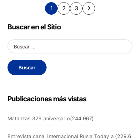
Paginación
1
2
3
de
Buscar en el Sitio
entradas
B
u
s
c
a
r
:
Publicaciones más vistas
Matanzas 329 aniversario
(244.967)
Entrevista canal internacional Rusia Today a
(229.6