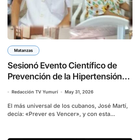
Matanzas
Sesionó Evento Científico de
Prevención de la Hipertensión
Arterial y el consumo de tabaco
Redacción TV Yumurí
May 31, 2026
El más universal de los cubanos, José Martí,
decía: «Prever es Vencer», y con esta...