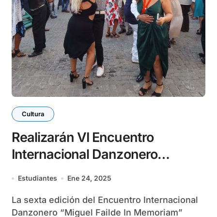
Cultura
Realizarán VI Encuentro
Internacional Danzonero
“Miguel Failde In Memoriam”
Estudiantes
Ene 24, 2025
La sexta edición del Encuentro Internacional
Danzonero “Miguel Failde In Memoriam”