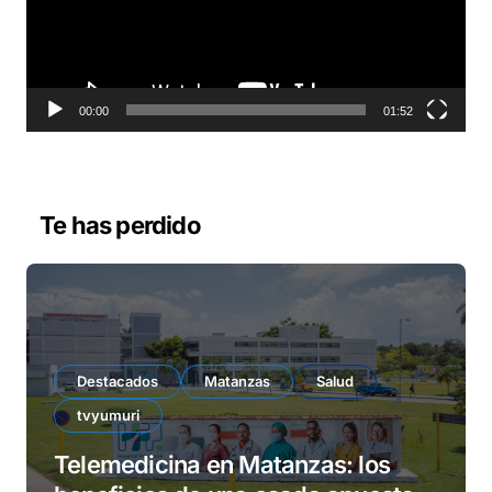
d
u
c
t
o
00:00
01:52
r
d
e
v
Te has perdido
í
d
e
o
Destacados
Matanzas
Salud
tvyumuri
Telemedicina en Matanzas: los