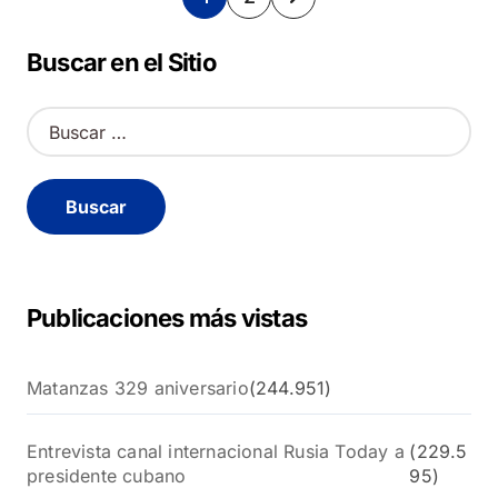
de
Buscar en el Sitio
entradas
B
u
s
c
a
r
:
Publicaciones más vistas
Matanzas 329 aniversario
(244.951)
Entrevista canal internacional Rusia Today a
(229.5
presidente cubano
95)