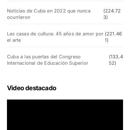
Noticias de Cuba en 2022 que nunca
(224.72
ocurrieron
3)
Las casas de cultura: 45 años de amor por
(221.46
el arte
1)
Cuba a las puertas del Congreso
(133.4
Internacional de Educación Superior
52)
Video destacado
R
e
p
r
o