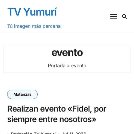
Saltar
TV Yumurí
al
contenido
Tú imagen más cercana
evento
Portada
»
evento
Matanzas
Realizan evento «Fidel, por
siempre entre nosotros»
Redacción TV Yumurí
Jul 11, 2026