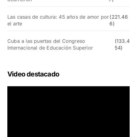
Las casas de cultura: 45 años de amor por
(221.46
el arte
6)
Cuba a las puertas del Congreso
(133.4
Internacional de Educación Superior
54)
Video destacado
R
e
p
r
o
d
u
c