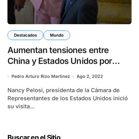
Destacados
Mundo
Aumentan tensiones entre
China y Estados Unidos por
visita de Nancy Pelosi a Taiwán
Pedro Arturo Rizo Martínez
Ago 2, 2022
Nancy Pelosi, presidenta de la Cámara de
Representantes de los Estados Unidos inició
su visita...
Buscar en el Sitio