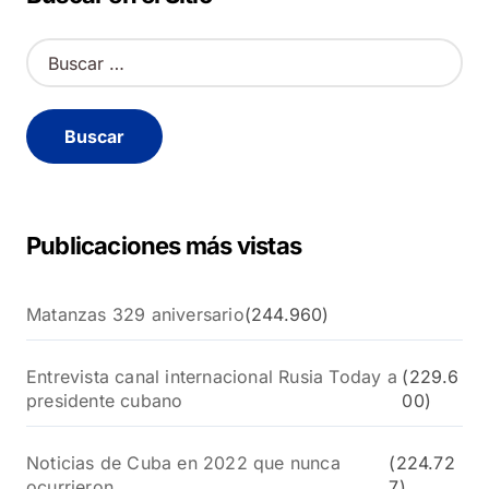
B
u
s
c
a
r
:
Publicaciones más vistas
Matanzas 329 aniversario
(244.960)
Entrevista canal internacional Rusia Today a
(229.6
presidente cubano
00)
Noticias de Cuba en 2022 que nunca
(224.72
ocurrieron
7)