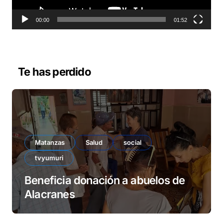
t
o
00:00
01:52
r
d
e
v
Te has perdido
í
d
e
o
Matanzas
Salud
social
tvyumuri
Beneficia donación a abuelos de
Alacranes