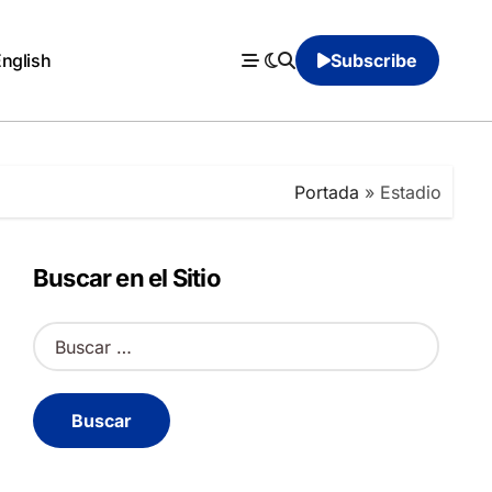
English
Subscribe
Portada
»
Estadio
Buscar en el Sitio
B
u
s
c
a
r
: