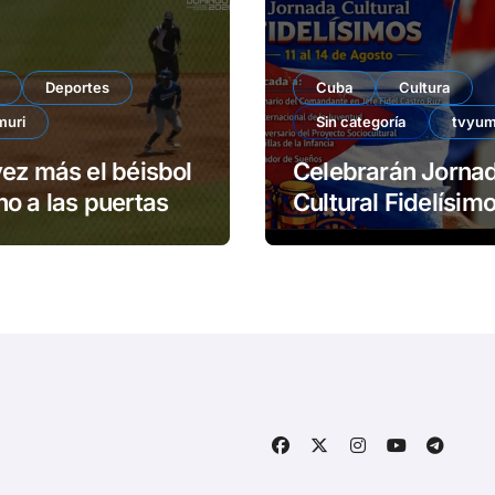
Deportes
Cuba
Cultura
muri
Sin categoría
tvyum
ez más el béisbol
Celebrarán Jorna
o a las puertas
Cultural Fidelísimos 
Matanzas