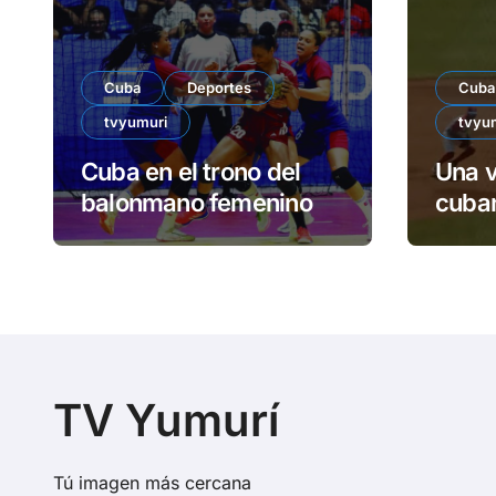
Cuba
Deportes
Cuba
tvyumuri
tvyu
Cuba en el trono del
Una v
balonmano femenino
cuban
TV Yumurí
Tú imagen más cercana