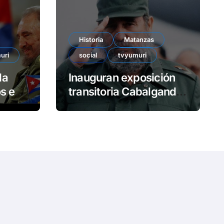
e
o
Historia
Matanzas
uri
social
tvyumuri
da
Inauguran exposición
en
transitoria Cabalgando
con Fidel