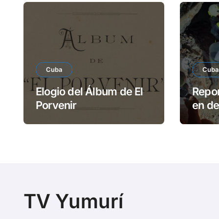
Cuba
Cuba
Elogio del Álbum de El
Repor
Porvenir
en d
Reme
TV Yumurí