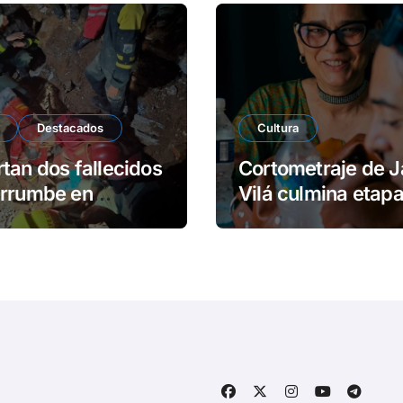
Destacados
Cultura
tan dos fallecidos
Cortometraje de J
errumbe en
Vilá culmina etap
dios
rodaje en Cuba