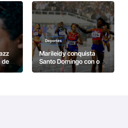
Deportes
azz
Marileidy conquista
a de
Santo Domingo con oro
y récord