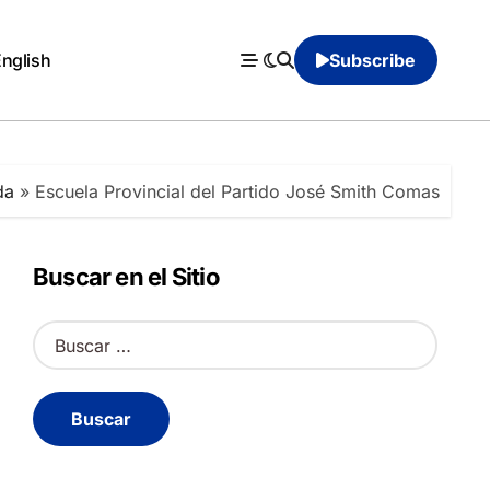
English
Subscribe
da
»
Escuela Provincial del Partido José Smith Comas
Buscar en el Sitio
B
u
s
c
a
r
: