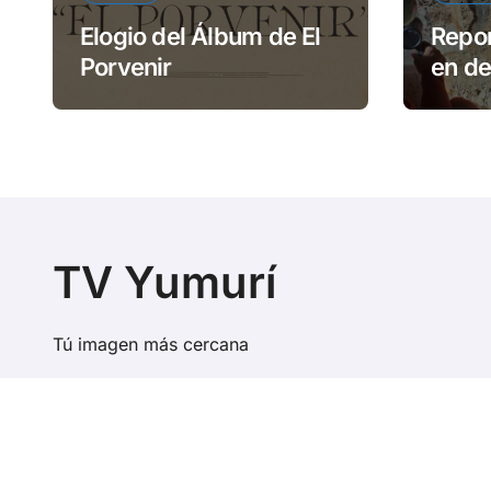
Elogio del Álbum de El
Repor
Porvenir
en d
Reme
TV Yumurí
Tú imagen más cercana
Copyri