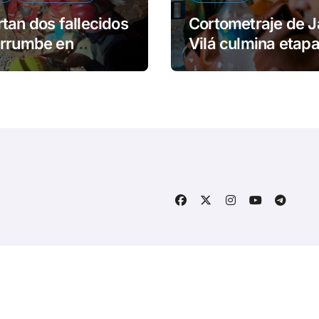
tan dos fallecidos
Cortometraje de J
errumbe en
Vilá culmina etap
dios
rodaje en Cuba
ght © Todos los derechos reservados
|
BlogData
por
Them