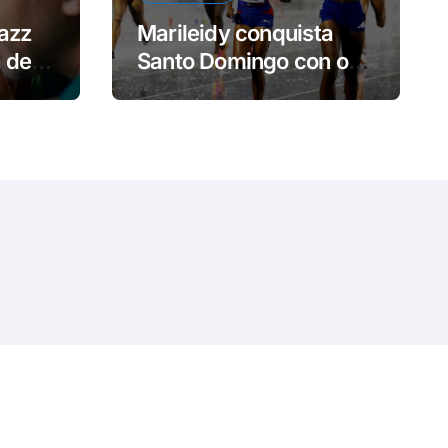
azz
Marileidy conquista
a de
Santo Domingo con oro
y récord
eansar
.