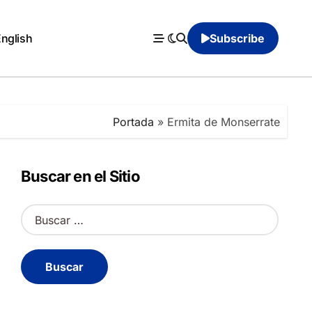
English
Subscribe
Portada
»
Ermita de Monserrate
Buscar en el Sitio
B
u
s
c
a
r
: