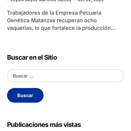
Trabajadores de la Empresa Pecuaria
Genética Matanzas recuperan ocho
vaquerías, lo que fortalece la producción...
Buscar en el Sitio
B
u
s
c
a
r
:
Publicaciones más vistas