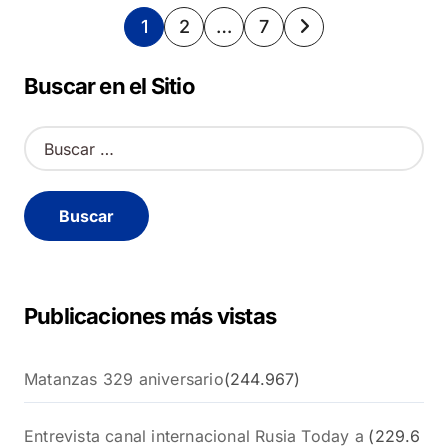
Paginación
1
2
…
7
de
Buscar en el Sitio
entradas
B
u
s
c
a
r
:
Publicaciones más vistas
Matanzas 329 aniversario
(244.967)
Entrevista canal internacional Rusia Today a
(229.6