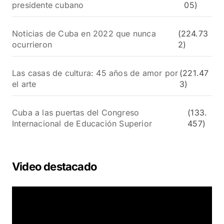
presidente cubano
05)
Noticias de Cuba en 2022 que nunca
(224.73
ocurrieron
2)
Las casas de cultura: 45 años de amor por
(221.47
el arte
3)
Cuba a las puertas del Congreso
(133.
Internacional de Educación Superior
457)
Video destacado
R
e
p