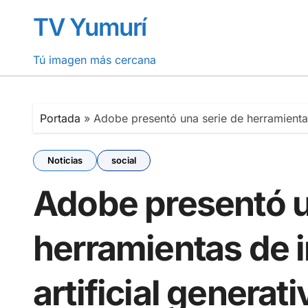
Saltar
TV Yumurí
al
contenido
Tú imagen más cercana
Portada
»
Adobe presentó una serie de herramientas 
Noticias
social
Adobe presentó u
herramientas de i
artificial generati