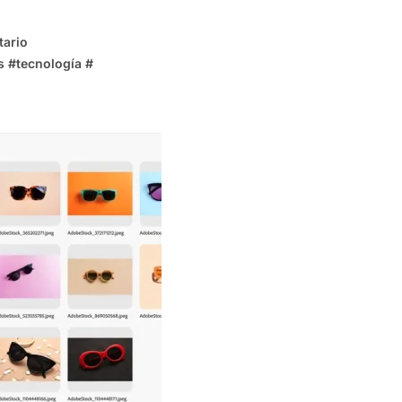
ario
s
#
tecnología
#