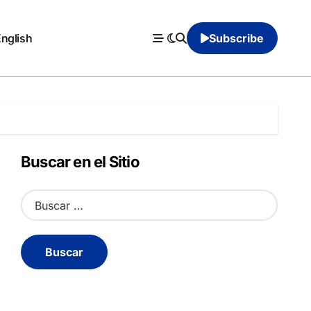
English
Subscribe
Buscar en el Sitio
B
u
s
c
a
r
: