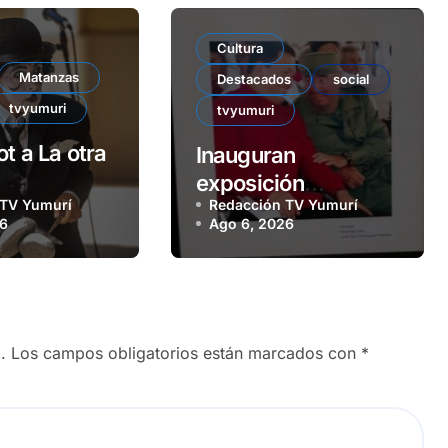
Cultura
Matanzas
Destacados
social
tvyumuri
tvyumuri
t a La otra
Inauguran
exposición
 TV Yumurí
Redacción TV Yumurí
colectiva Junto a
26
Ago 6, 2026
Fidel
.
Los campos obligatorios están marcados con
*