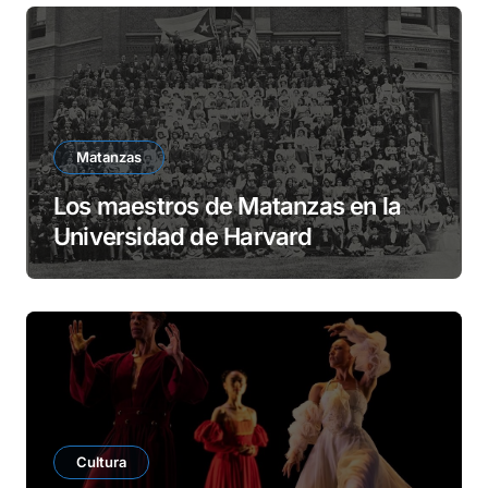
d
e
o
Matanzas
Los maestros de Matanzas en la
Universidad de Harvard
Cultura