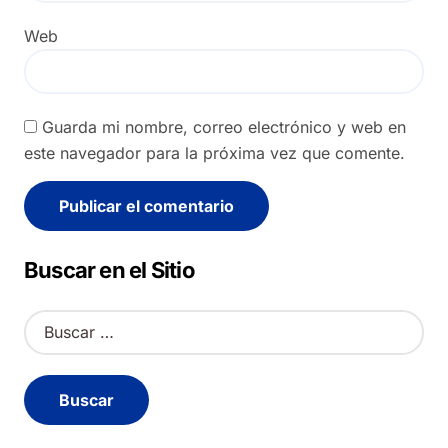
Web
Guarda mi nombre, correo electrónico y web en
este navegador para la próxima vez que comente.
Alternative:
Buscar en el Sitio
B
u
s
c
a
r