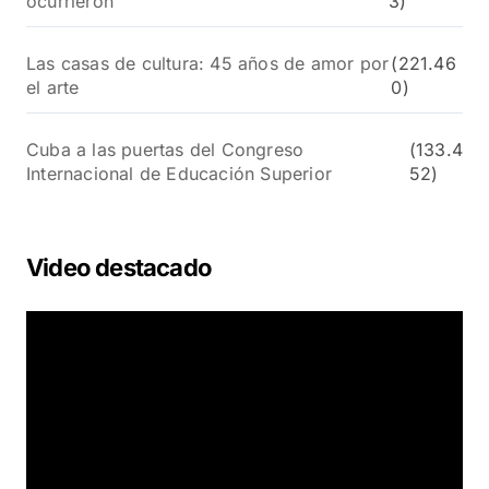
ocurrieron
3)
Las casas de cultura: 45 años de amor por
(221.46
el arte
0)
Cuba a las puertas del Congreso
(133.4
Internacional de Educación Superior
52)
Video destacado
R
e
p
r
o
d
u