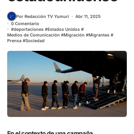
Por Redacción TV Yumurí
Abr 11, 2025
0 Comentario
#
deportaciones
#
Estados Unidos
#
Medios de Comunicación
#
Migración
#
Migrantes
#
Prensa
#
Sociedad
En el contexto de una campaña