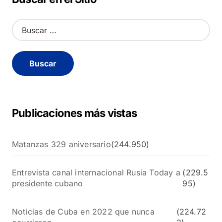
B
u
s
c
a
r
:
Publicaciones más vistas
Matanzas 329 aniversario
(244.950)
Entrevista canal internacional Rusia Today a
(229.5
presidente cubano
95)
Noticias de Cuba en 2022 que nunca
(224.72