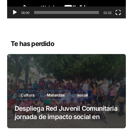
c
t
o
00:00
01:52
r
d
e
v
Te has perdido
í
d
e
o
Cultura
Matanzas
social
Despliega Red Juvenil Comunitaria
jornada de impacto social en
barrio La Marina