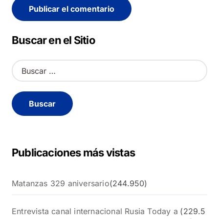
Alternative:
Buscar en el Sitio
B
u
s
c
a
r
:
Publicaciones más vistas
Matanzas 329 aniversario
(244.950)
Entrevista canal internacional Rusia Today a
(229.5