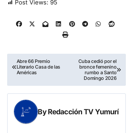
Post Views:
95
Navegación
Abre 66 Premio
Cuba cedió por el
Literario Casa de las
bronce femenino
de
Américas
rumbo a Santo
Domingo 2026
entradas
By
Redacción TV Yumurí