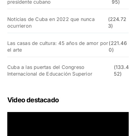
presidente cubano
95)
Noticias de Cuba en 2022 que nunca
(224.72
ocurrieron
3)
Las casas de cultura: 45 años de amor por
(221.46
el arte
0)
Cuba a las puertas del Congreso
(133.4
Internacional de Educación Superior
52)
Video destacado
R
e
p
r