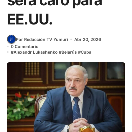
será caro para
EE.UU.
Por Redacción TV Yumurí
Abr 20, 2026
0 Comentario
#
Alexandr Lukashenko
#
Belarús
#
Cuba