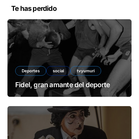
v
Te has perdido
í
d
e
o
Deportes
social
tvyumuri
Fidel, gran amante del deporte