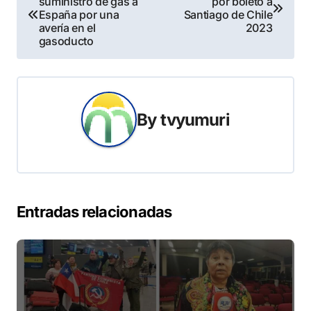
suministro de gas a
por boleto a
de
España por una
Santiago de Chile
avería en el
2023
entradas
gasoducto
By
tvyumuri
Entradas relacionadas