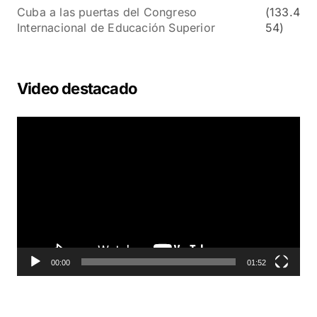
Cuba a las puertas del Congreso
(133.4
Internacional de Educación Superior
54)
Video destacado
R
e
p
r
o
d
u
c
t
o
00:00
01:52
r
d
e