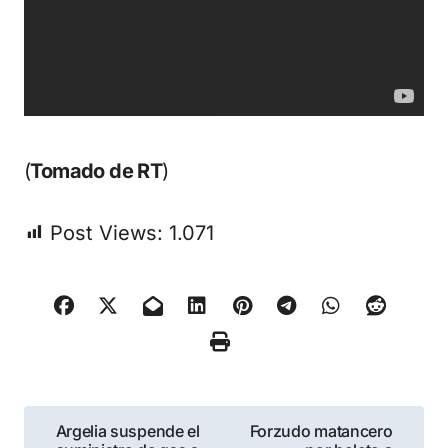
(
Tomado de RT
)
Post Views:
1.071
Navegación
Argelia suspende el
Forzudo matancero