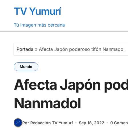
Saltar
TV Yumurí
al
contenido
Tú imagen más cercana
Portada
»
Afecta Japón poderoso tifón Nanmadol
Mundo
Afecta Japón pod
Nanmadol
Por Redacción TV Yumurí
Sep 18, 2022
0 Comen