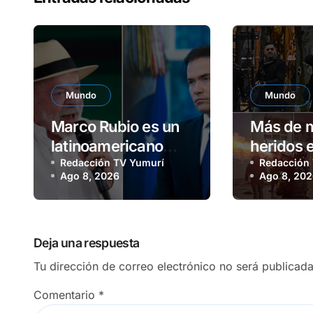
Mundo
Mundo
Marco Rubio es un
Más de m
latinoamericano
heridos 
frustrado, afirma
Redacción TV Yumurí
frente a
Redacción
Ago 8, 2026
Ago 8, 20
Lula
argentin
Deja una respuesta
Tu dirección de correo electrónico no será publicada
Comentario
*