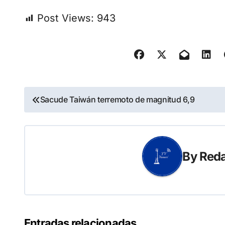
Post Views:
943
Navegación
Sacude Taiwán terremoto de magnitud 6,9
de
entradas
By
Reda
Entradas relacionadas