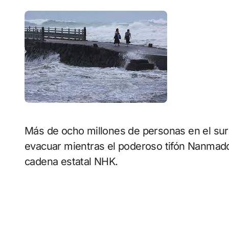
Más de ocho millones de personas en el suroeste de Japón han recibido la orden de
evacuar mientras el poderoso tifón Nanmadol
cadena estatal NHK.