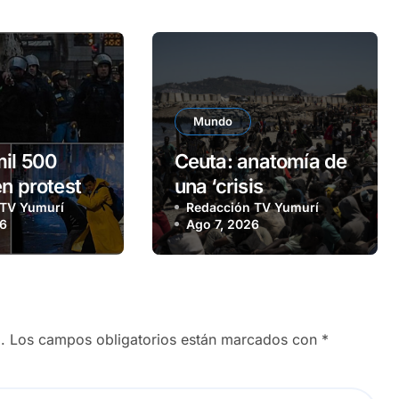
Mundo
il 500
Ceuta: anatomía de
en protesta
una ‘crisis
l Congreso
 TV Yumurí
migratoria’
Redacción TV Yumurí
26
Ago 7, 2026
o
.
Los campos obligatorios están marcados con
*