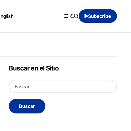
English
Subscribe
Buscar en el Sitio
B
u
s
c
a
r
: