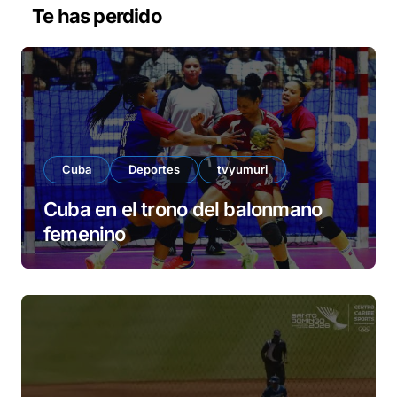
v
Te has perdido
í
d
e
o
Cuba
Deportes
tvyumuri
Cuba en el trono del balonmano
femenino