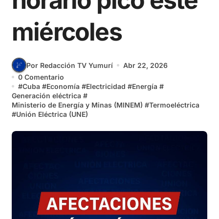
horario pico este
miércoles
Por Redacción TV Yumurí
Abr 22, 2026
0 Comentario
#
Cuba
#
Economía
#
Electricidad
#
Energía
#
Generación eléctrica
#
Ministerio de Energía y Minas (MINEM)
#
Termoeléctrica
#
Unión Eléctrica (UNE)