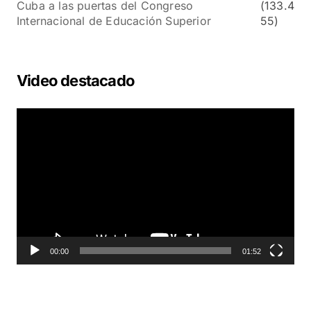
Cuba a las puertas del Congreso
(133.4
Internacional de Educación Superior
55)
Video destacado
R
e
p
r
o
d
u
c
t
o
00:00
01:52
r
d
e