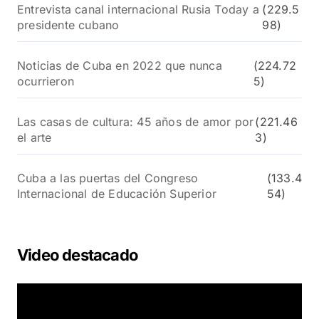
Entrevista canal internacional Rusia Today a
(229.5
presidente cubano
98)
Noticias de Cuba en 2022 que nunca
(224.72
ocurrieron
5)
Las casas de cultura: 45 años de amor por
(221.46
el arte
3)
Cuba a las puertas del Congreso
(133.4
Internacional de Educación Superior
54)
Video destacado
R
e