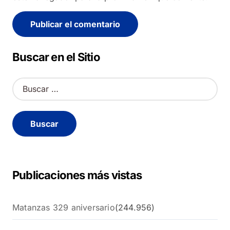
Alternative:
Buscar en el Sitio
B
u
s
c
a
r
:
Publicaciones más vistas
Matanzas 329 aniversario
(244.956)