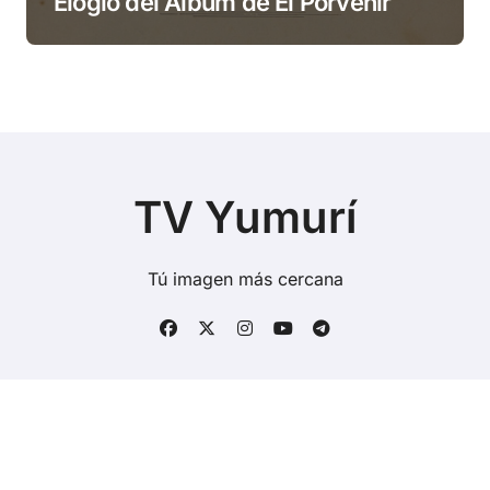
Elogio del Álbum de El Porvenir
TV Yumurí
Tú imagen más cercana
Copyright © Todos los derechos reservados
|
BlogData
por
Themeansar
.