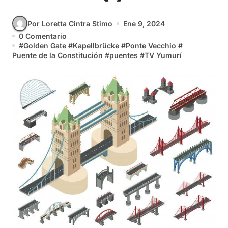
Por Loretta Cintra Stimo
Ene 9, 2024
0 Comentario
#
Golden Gate
#
Kapellbrücke
#
Ponte Vecchio
#
Puente de la Constitución
#
puentes
#
TV Yumurí