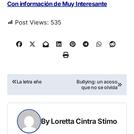
Con información de Muy Interesante
Post Views:
535
Navegación
La letra eñe
Bullying: un acoso
que no se olvida
de
entradas
By
Loretta Cintra Stimo