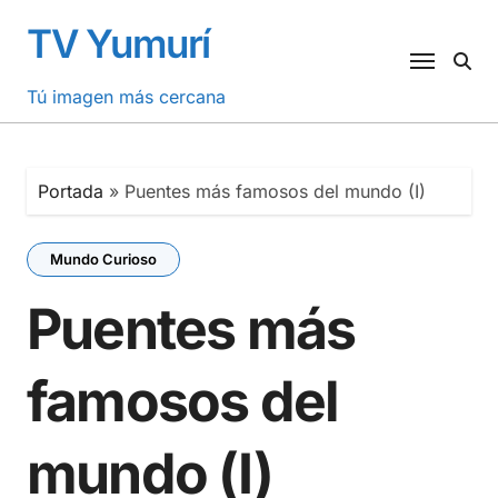
Saltar
TV Yumurí
al
contenido
Tú imagen más cercana
Portada
»
Puentes más famosos del mundo (I)
Mundo Curioso
Puentes más
famosos del
mundo (I)