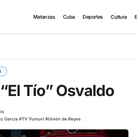
Matanzas
Cuba
Deportes
Cultura
i
“El Tío” Osvaldo
io
z García
#
TV Yumurí
#
Unión de Reyes