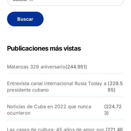
u
s
c
a
r
:
Publicaciones más vistas
Matanzas 329 aniversario
(244.951)
Entrevista canal internacional Rusia Today a
(229.5
presidente cubano
95)
Noticias de Cuba en 2022 que nunca
(224.72
ocurrieron
3)
Las casas de cultura: 45 años de amor por
(221.46