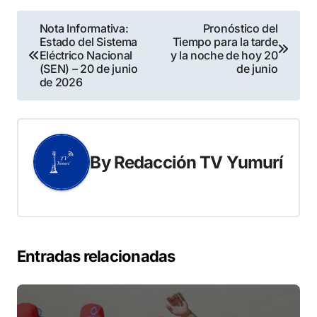
Navegación
Nota Informativa:
Pronóstico del
Estado del Sistema
Tiempo para la tarde
de
Eléctrico Nacional
y la noche de hoy 20
(SEN) – 20 de junio
de junio
entradas
de 2026
By
Redacción TV Yumurí
Entradas relacionadas