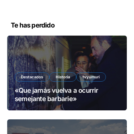
r
d
e
v
Te has perdido
í
d
e
o
Destacados
Historia
tvyumuri
«Que jamás vuelva a ocurrir
semejante barbarie»