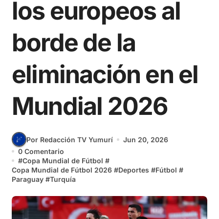
los europeos al
borde de la
eliminación en el
Mundial 2026
Por Redacción TV Yumurí
Jun 20, 2026
0 Comentario
#
Copa Mundial de Fútbol
#
Copa Mundial de Fútbol 2026
#
Deportes
#
Fútbol
#
Paraguay
#
Turquía