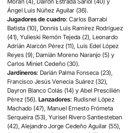
Morán (4), Dairon Estrada Sariol (40) y
Ángel Luis Núñez Aguilar (36).
Jugadores de cuadro
: Carlos Barrabí
Batista (10), Donnis Luis Ramírez Rodríguez
(41), Yulieski Remón Tejeda (2), Leonardo
Adrián Alarcón Pérez (11), Luis Edel López
Reyes (9), Damián Moreno Naranjo (5) y
Carlos Miniet Cedeño (30).
Jardineros
: Darián Palma Fonseca (23),
Francisco Jesús Venecia Suárez (32),
Dayron Blanco Colás (14) y Abel Prescilién
Pérez (56).
Lanzadores
: Rudisnel López
Machado (47), Manuel Ernesto Frómeta
Serqueira (53), Yurisel Rivero Santiesteban
(42), Alejandro Jorge Cedeño Aguilar (55),