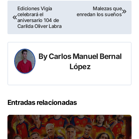
Navegación
Ediciones Vigía
Malezas que
celebrará el
enredan los sueños
de
aniversario 104 de
Carilda Oliver Labra
entradas
By
Carlos Manuel Bernal
López
Entradas relacionadas