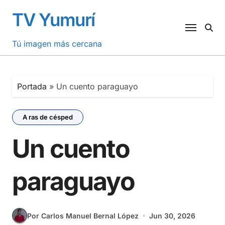
Saltar
TV Yumurí
al
contenido
Tú imagen más cercana
Portada
»
Un cuento paraguayo
A ras de césped
Un cuento
paraguayo
Por Carlos Manuel Bernal López
Jun 30, 2026