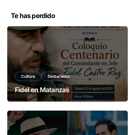
e
v
Te has perdido
í
d
e
o
Cultura
Destacados
Fidel en Matanzas