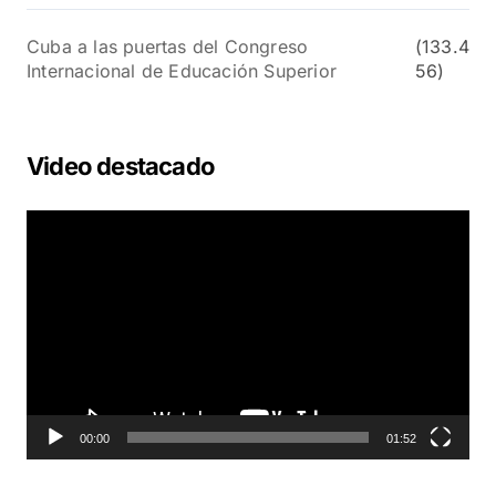
Cuba a las puertas del Congreso
(133.4
Internacional de Educación Superior
56)
Video destacado
R
e
p
r
o
d
u
c
t
o
00:00
01:52
r
d