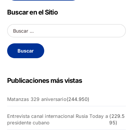
Alternative:
Buscar en el Sitio
B
u
s
c
a
r
:
Publicaciones más vistas
Matanzas 329 aniversario
(244.950)
Entrevista canal internacional Rusia Today a
(229.5
presidente cubano
95)