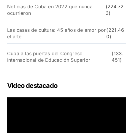
Noticias de Cuba en 2022 que nunca
(224.72
ocurrieron
3)
Las casas de cultura: 45 años de amor por
(221.46
el arte
0)
Cuba a las puertas del Congreso
(133.
Internacional de Educación Superior
451)
Video destacado
R
e
p
r
o