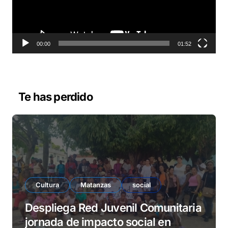
d
u
c
t
o
00:00
01:52
r
d
e
v
Te has perdido
í
d
e
o
Cultura
Matanzas
social
Despliega Red Juvenil Comunitaria
jornada de impacto social en