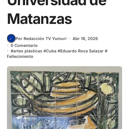
Universidad de
Matanzas
Por Redacción TV Yumurí
Abr 18, 2026
0 Comentario
#
artes plásticas
#
Cuba
#
Eduardo Roca Salazar
#
Fallecimiento