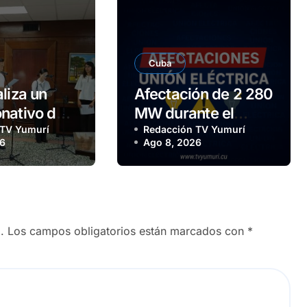
Cuba
liza un
Afectación de 2 280
nativo de 5
MW durante el
temas
 TV Yumurí
horario pico de este
Redacción TV Yumurí
26
Ago 8, 2026
icos
sábado
.
Los campos obligatorios están marcados con
*