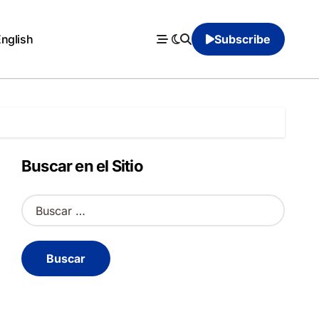
English
Subscribe
Buscar en el Sitio
B
u
s
c
a
r
: