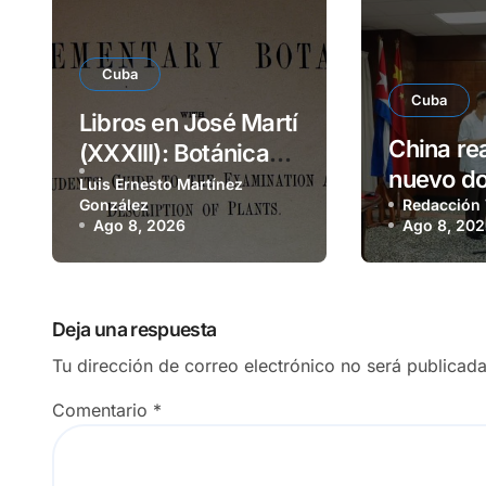
Cuba
Cuba
Libros en José Martí
China rea
(XXXIII): Botánica
nuevo do
elemental
Luis Ernesto Martínez
González
000 sis
Redacción
Ago 8, 2026
Ago 8, 20
fotovolta
Deja una respuesta
Tu dirección de correo electrónico no será publicada
Comentario
*