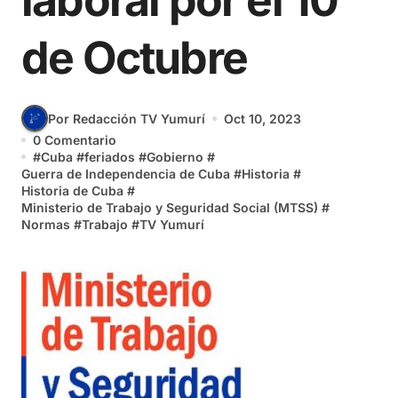
laboral por el 10
de Octubre
Por Redacción TV Yumurí
Oct 10, 2023
0 Comentario
#
Cuba
#
feriados
#
Gobierno
#
Guerra de Independencia de Cuba
#
Historia
#
Historia de Cuba
#
Ministerio de Trabajo y Seguridad Social (MTSS)
#
Normas
#
Trabajo
#
TV Yumurí