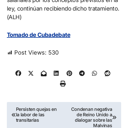
salariales por los conceptos previstos en la
ley, continúan recibiendo dicho tratamiento.
(ALH)
Tomado de Cubadebate
Post Views:
530
Navegación
Persisten quejas en
Condenan negativa
la labor de las
de Reino Unido a
de
transitarias
dialogar sobre las
Malvinas