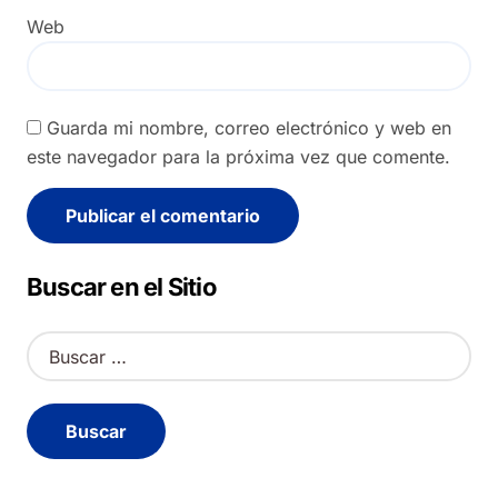
Web
Guarda mi nombre, correo electrónico y web en
este navegador para la próxima vez que comente.
Alternative:
Buscar en el Sitio
B
u
s
c
a
r
: