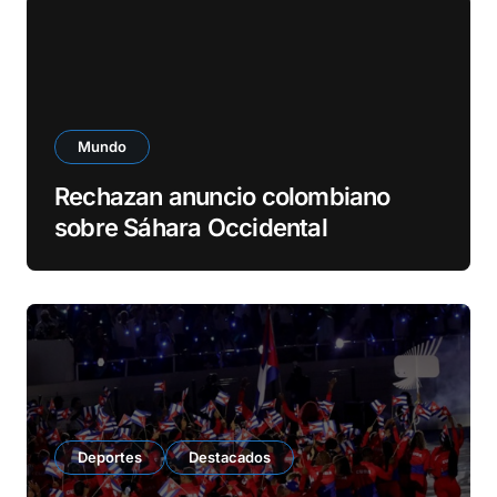
e
o
Mundo
Rechazan anuncio colombiano
sobre Sáhara Occidental
Deportes
Destacados