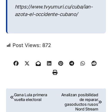
https://www.tvyumuri.cu/cuba/ian-
azota-el-occidente-cubano/
Post Views:
872
Navegación
Gana Lula primera
Analizan posibilidad
vuelta electoral
de reparar
de
gasoductos rusos
Nord Stream