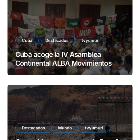
e
o
Cuba
Destacados
tvyumuri
Cuba acoge la IV Asamblea
Continental ALBA Movimientos
Destacados
Mundo
tvyumuri