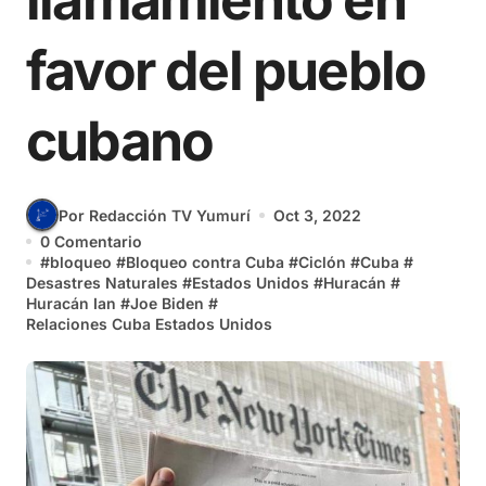
llamamiento en
favor del pueblo
cubano
Por Redacción TV Yumurí
Oct 3, 2022
0 Comentario
#
bloqueo
#
Bloqueo contra Cuba
#
Ciclón
#
Cuba
#
Desastres Naturales
#
Estados Unidos
#
Huracán
#
Huracán Ian
#
Joe Biden
#
Relaciones Cuba Estados Unidos