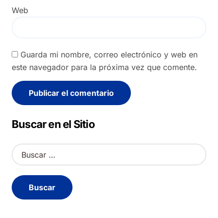
Web
Guarda mi nombre, correo electrónico y web en
este navegador para la próxima vez que comente.
Alternative:
Buscar en el Sitio
B
u
s
c
a
r
: