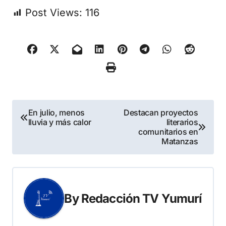
Post Views:
116
Navegación
En julio, menos
Destacan proyectos
lluvia y más calor
literarios
de
comunitarios en
Matanzas
entradas
By
Redacción TV Yumurí