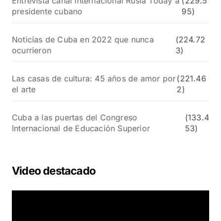
Entrevista canal internacional Rusia Today a
(229.5
presidente cubano
95)
Noticias de Cuba en 2022 que nunca
(224.72
ocurrieron
3)
Las casas de cultura: 45 años de amor por
(221.46
el arte
2)
Cuba a las puertas del Congreso
(133.4
Internacional de Educación Superior
53)
Video destacado
R
e
p