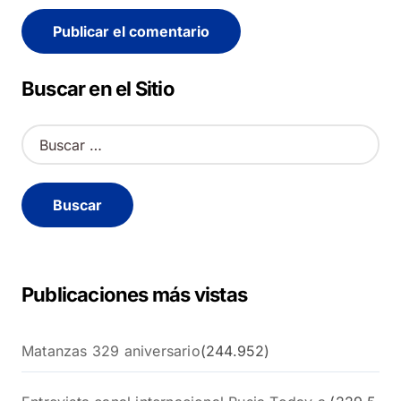
Alternative:
Buscar en el Sitio
B
u
s
c
a
r
:
Publicaciones más vistas
Matanzas 329 aniversario
(244.952)