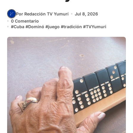
Por Redacción TV Yumurí
Jul 8, 2026
0 Comentario
#
Cuba
#
Dominó
#
juego
#
tradición
#
TVYumuri