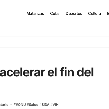
Matanzas
Cuba
Deportes
Cultura
celerar el fin del
tario
#
#ONU
#
Salud
#
SIDA
#
VIH