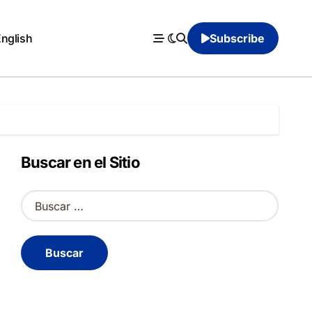
English
Subscribe
Buscar en el Sitio
B
u
s
c
a
r
: