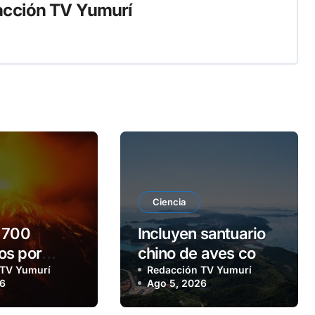
cción TV Yumurí
Ciencia
 700
Incluyen santuario
os por
chino de aves como
 del volcán
 TV Yumurí
Patrimonio Natural
Redacción TV Yumurí
26
Ago 5, 2026
o
Mundial