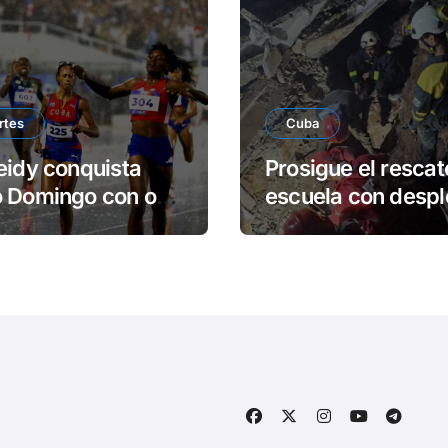
rtes
Cuba
eidy conquista
Prosigue el rescat
o Domingo con oro
escuela con desp
ord
parcial en Remedi