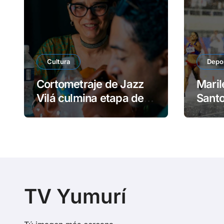
Cultura
Depo
Cortometraje de Jazz
Maril
Vilá culmina etapa de
Sant
rodaje en Cuba
y réc
TV Yumurí