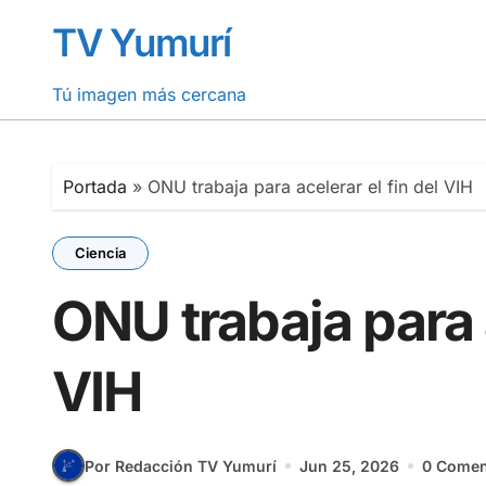
Saltar
TV Yumurí
al
contenido
Tú imagen más cercana
Portada
»
ONU trabaja para acelerar el fin del VIH
Ciencia
ONU trabaja para a
VIH
Por Redacción TV Yumurí
Jun 25, 2026
0 Comen