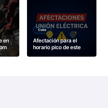
Cuba
e en
Afectación para el
lome
horario pico de este
os
jueves de 2,305 MW