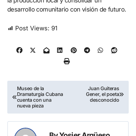
la producción local y consolidar un
desarrollo comunitario con visión de futuro.
Post Views:
91
Navegación
Museo de la
Juan Guiteras
Dramaturgia Cubana
Gener, el poeta
de
cuenta con una
desconocido
nueva pieza
entradas
By
Yosier Argüeso