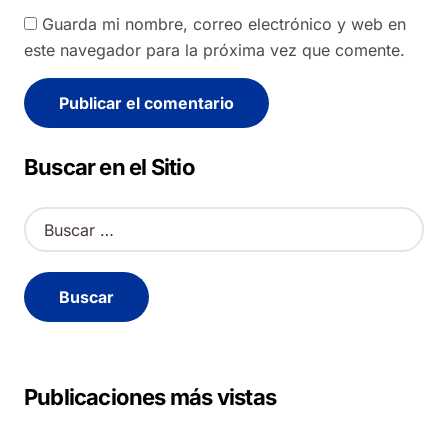
Guarda mi nombre, correo electrónico y web en
este navegador para la próxima vez que comente.
Alternative:
Buscar en el Sitio
B
u
s
c
a
r
:
Publicaciones más vistas