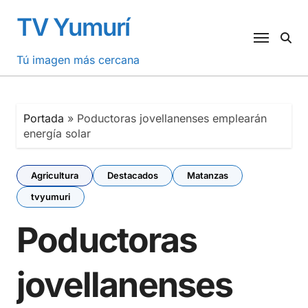
Saltar
TV Yumurí
al
contenido
Tú imagen más cercana
Portada
»
Poductoras jovellanenses emplearán
energía solar
Agricultura
Destacados
Matanzas
tvyumuri
Poductoras
jovellanenses