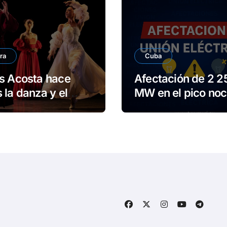
ra
Cuba
s Acosta hace
Afectación de 2 2
 la danza y el
MW en el pico noc
ario en Reino
de este viernes
o