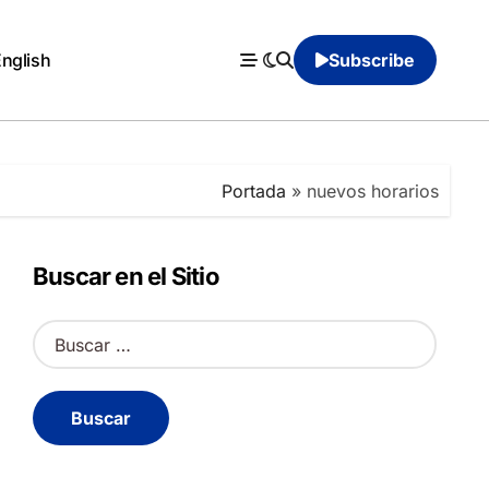
English
Subscribe
Portada
»
nuevos horarios
Buscar en el Sitio
B
u
s
c
a
r
: