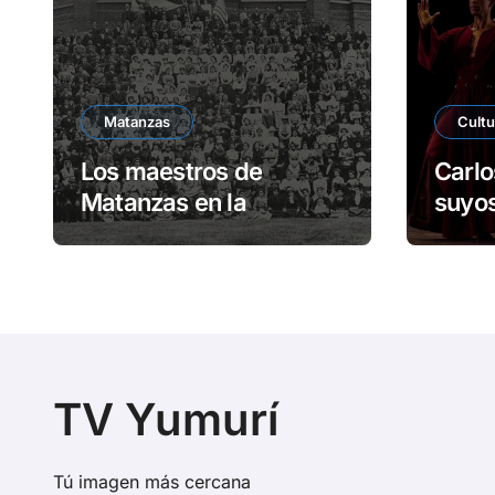
Matanzas
Cultu
Los maestros de
Carlo
Matanzas en la
suyos
Universidad de Harvard
escen
Unid
TV Yumurí
Tú imagen más cercana