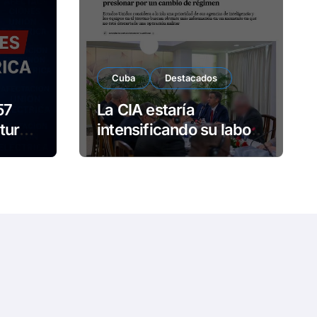
e
o
Cuba
Destacados
57
La CIA estaría
turno
intensificando su labor
contra Cuba