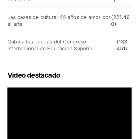
Las casas de cultura: 45 años de amor por
(221.46
el arte
0)
Cuba a las puertas del Congreso
(133.
Internacional de Educación Superior
451)
Video destacado
R
e
p
r
o
d
u
c