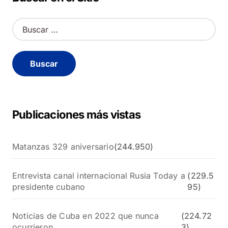
B
u
s
c
a
r
:
Publicaciones más vistas
Matanzas 329 aniversario
(244.950)
Entrevista canal internacional Rusia Today a
(229.5
presidente cubano
95)
Noticias de Cuba en 2022 que nunca
(224.72
ocurrieron
3)