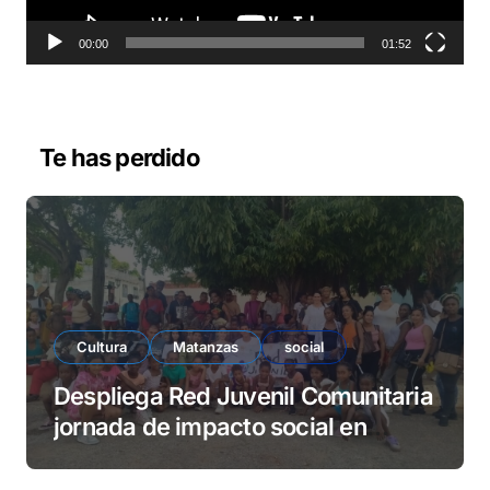
t
o
00:00
01:52
r
d
e
v
Te has perdido
í
d
e
o
Cultura
Matanzas
social
Despliega Red Juvenil Comunitaria
jornada de impacto social en
barrio La Marina