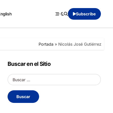
English
Subscribe
Portada
»
Nicolás José Gutiérrez
Buscar en el Sitio
B
u
s
c
a
r
: