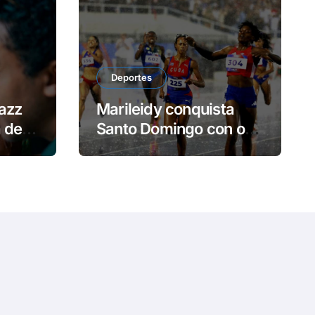
e
o
Deportes
azz
Marileidy conquista
a de
Santo Domingo con oro
y récord