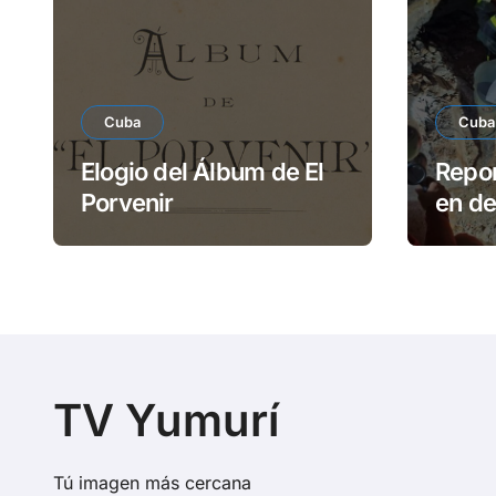
Cuba
Cuba
Elogio del Álbum de El
Repor
Porvenir
en d
Reme
TV Yumurí
Tú imagen más cercana