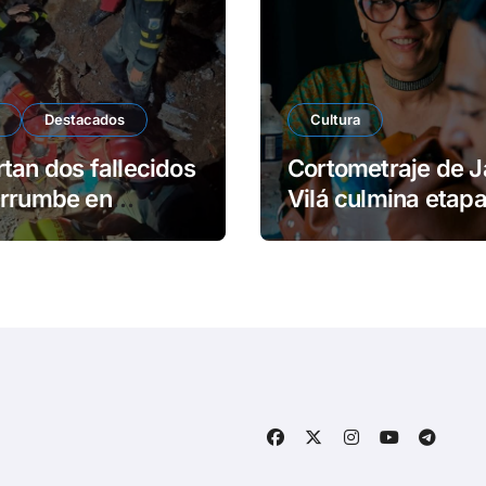
Destacados
Cultura
tan dos fallecidos
Cortometraje de J
errumbe en
Vilá culmina etap
dios
rodaje en Cuba