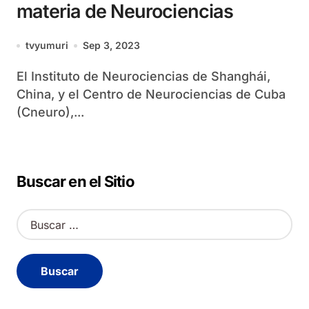
materia de Neurociencias
tvyumuri
Sep 3, 2023
El Instituto de Neurociencias de Shanghái,
China, y el Centro de Neurociencias de Cuba
(Cneuro),...
Buscar en el Sitio
B
u
s
c
a
r
: