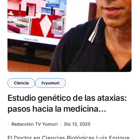
Ciencia
tvyumuri
Estudio genético de las ataxias:
pasos hacia la medicina
personalizada
Redacción TV Yumurí
Dic 13, 2025
El Doctor en Ciencias Biológicas Luis Enrique