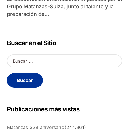
Grupo Matanzas-Suiza, junto al talento y la
preparación de...
Buscar en el Sitio
B
u
s
c
a
r
:
Publicaciones más vistas
Matanzas 329 aniversario
(244.961)