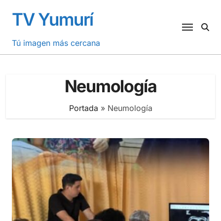
Saltar
TV Yumurí
al
contenido
Tú imagen más cercana
Neumología
Portada
»
Neumología