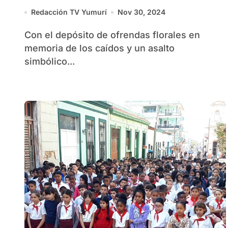
del 30 de noviembre en
Redacción TV Yumurí
Nov 30, 2024
Santiago de Cuba
Con el depósito de ofrendas florales en
memoria de los caídos y un asalto
simbólico...