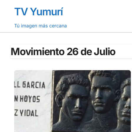
Saltar
TV Yumurí
al
contenido
Tú imagen más cercana
Movimiento 26 de Julio