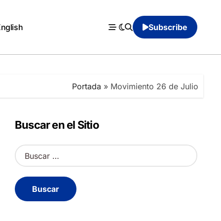
English
Subscribe
Portada
»
Movimiento 26 de Julio
Buscar en el Sitio
B
u
s
c
a
r
: