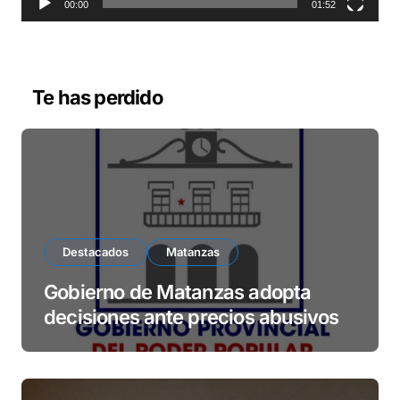
o
00:00
01:52
r
d
e
v
Te has perdido
í
d
e
o
Destacados
Matanzas
Gobierno de Matanzas adopta
decisiones ante precios abusivos