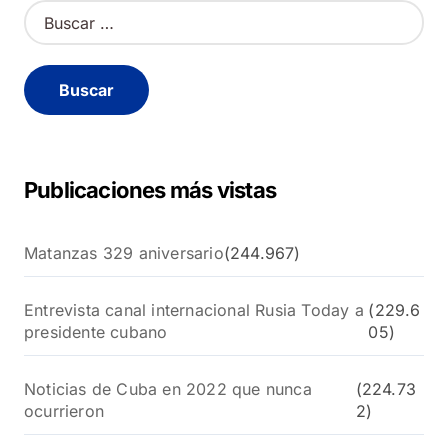
B
u
s
c
a
r
:
Publicaciones más vistas
Matanzas 329 aniversario
(244.967)
Entrevista canal internacional Rusia Today a
(229.6
presidente cubano
05)
Noticias de Cuba en 2022 que nunca
(224.73
ocurrieron
2)