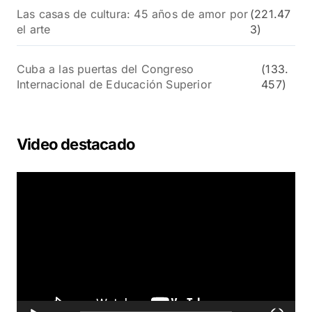
Las casas de cultura: 45 años de amor por
(221.47
el arte
3)
Cuba a las puertas del Congreso
(133.
Internacional de Educación Superior
457)
Video destacado
R
e
p
r
o
d
u
c
t