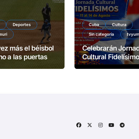
Deportes
Cuba
Cultura
muri
Sin categoría
tvyum
ez más el béisbol
Celebrarán Jorna
o a las puertas
Cultural Fidelísimos 
Matanzas