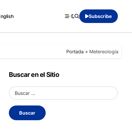
English
Subscribe
Portada
»
Metereología
Buscar en el Sitio
B
u
s
c
a
r
: