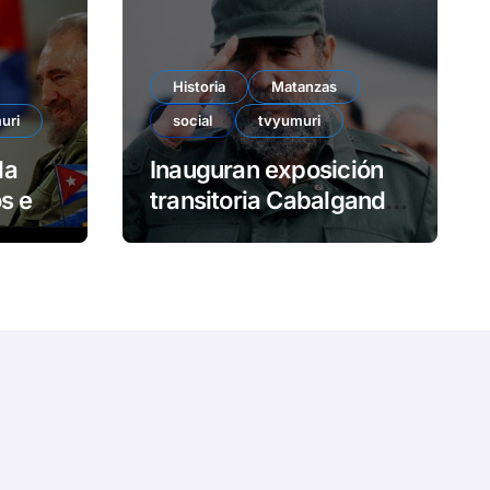
e
o
Historia
Matanzas
uri
social
tvyumuri
da
Inauguran exposición
en
transitoria Cabalgando
con Fidel