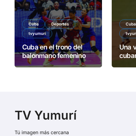
Cuba
Deportes
Cuba
tvyumuri
tvyu
Cuba en el trono del
Una v
balonmano femenino
cuban
TV Yumurí
Tú imagen más cercana