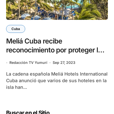
Cuba
Meliá Cuba recibe
reconocimiento por proteger la
capa de ozono
Redacción TV Yumurí
Sep 27, 2023
La cadena española Meliá Hotels International
Cuba anunció que varios de sus hoteles en la
isla han...
Buscar en el Sitio