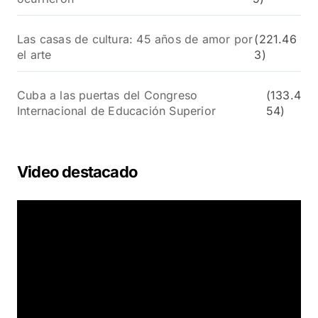
Las casas de cultura: 45 años de amor por
(221.46
el arte
3)
Cuba a las puertas del Congreso
(133.4
Internacional de Educación Superior
54)
Video destacado
R
e
p
r
o
d
u
c