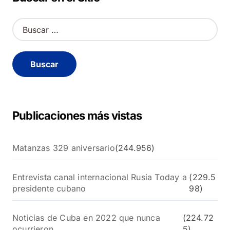
B
u
s
c
a
r
:
Publicaciones más vistas
Matanzas 329 aniversario
(244.956)
Entrevista canal internacional Rusia Today a
(229.5
presidente cubano
98)
Noticias de Cuba en 2022 que nunca
(224.72
ocurrieron
5)