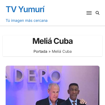
Saltar
TV Yumurí
al
contenido
Tú imagen más cercana
Meliá Cuba
Portada
»
Meliá Cuba