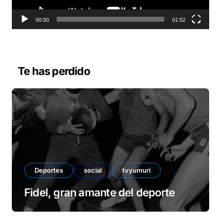
t
o
00:00
01:52
r
d
e
v
Te has perdido
í
d
e
o
Deportes
social
tvyumuri
Fidel, gran amante del deporte