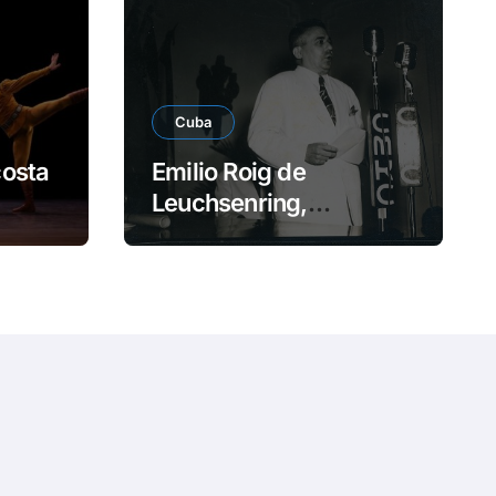
e
o
Cuba
costa
Emilio Roig de
Leuchsenring,
historiador de la ciencia
cubana