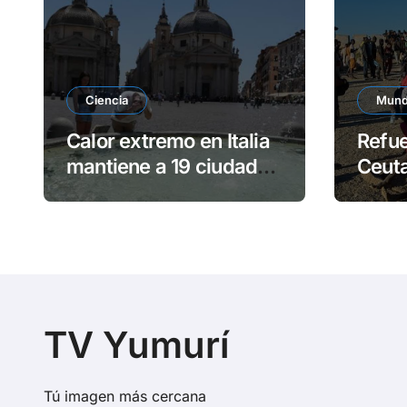
Ciencia
Mun
Calor extremo en Italia
Refue
mantiene a 19 ciudades
Ceut
en alerta roja
olead
TV Yumurí
Tú imagen más cercana