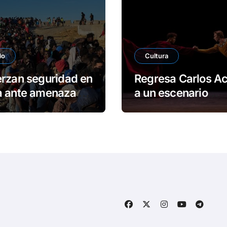
do
Cultura
rzan seguridad en
Regresa Carlos A
a ante amenaza de
a un escenario
a migratoria
londinense