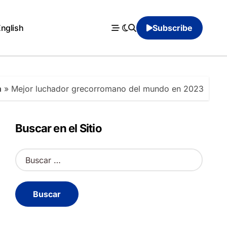
English
Subscribe
a
»
Mejor luchador grecorromano del mundo en 2023
Buscar en el Sitio
B
u
s
c
a
r
: