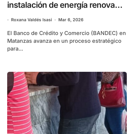
instalación de energía renovable
en todas las sucursales de la
Roxana Valdés Isasi
Mar 6, 2026
provincia
El Banco de Crédito y Comercio (BANDEC) en
Matanzas avanza en un proceso estratégico
para...