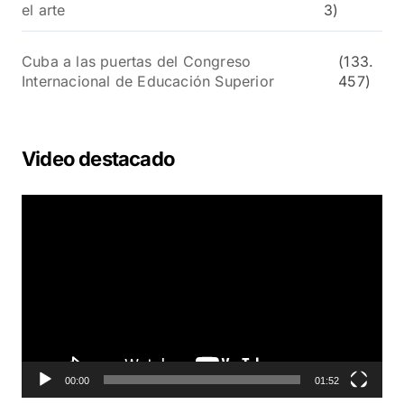
el arte
3)
Cuba a las puertas del Congreso
(133.
Internacional de Educación Superior
457)
Video destacado
R
e
p
r
o
d
u
c
t
o
00:00
01:52
r