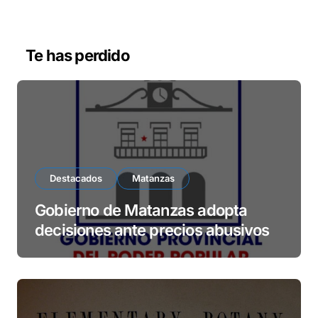
d
e
v
Te has perdido
í
d
e
o
Destacados
Matanzas
Gobierno de Matanzas adopta
decisiones ante precios abusivos