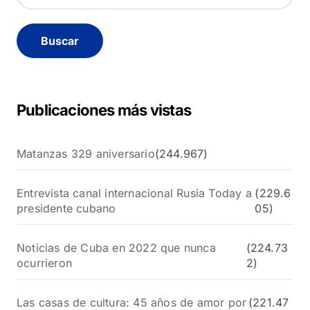
u
s
c
a
r
:
Publicaciones más vistas
Matanzas 329 aniversario
(244.967)
Entrevista canal internacional Rusia Today a
(229.6
presidente cubano
05)
Noticias de Cuba en 2022 que nunca
(224.73
ocurrieron
2)
Las casas de cultura: 45 años de amor por
(221.47