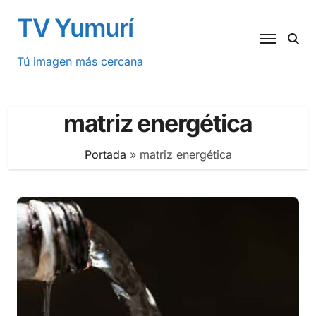
Saltar
TV Yumurí
al
contenido
Tú imagen más cercana
matriz energética
Portada
»
matriz energética