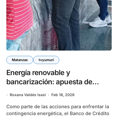
Matanzas
tvyumuri
Energía renovable y
bancarización: apuesta de
Banco de Crédito y Comercio en
Roxana Valdés Isasi
Feb 18, 2026
Matanzas
Como parte de las acciones para enfrentar la
contingencia energética, el Banco de Crédito