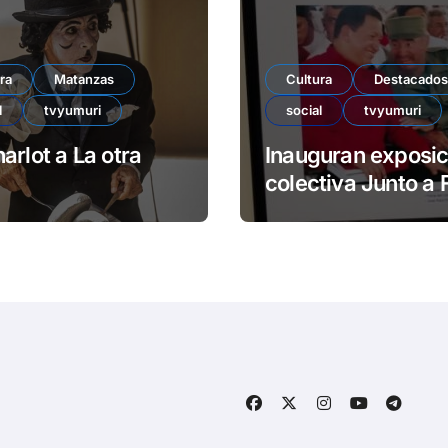
ra
Matanzas
Cultura
Destacados
l
tvyumuri
social
tvyumuri
arlot a La otra
Inauguran exposic
colectiva Junto a 