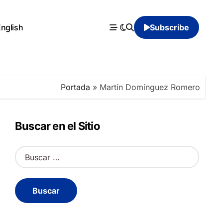
English
Subscribe
Portada
»
Martín Domínguez Romero
Buscar en el Sitio
B
u
s
c
a
r
: