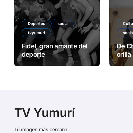
Deportes
social
Cultu
tvyumuri
socia
Fidel, gran amante del
De Ch
deporte
orilla
TV Yumurí
Tú imagen más cercana