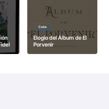
e
o
Cuba
ión
Elogio del Álbum de El
Fidel
Porvenir