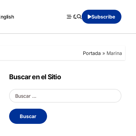
English
Subscribe
Portada
»
Marina
Buscar en el Sitio
B
u
s
c
a
r
: