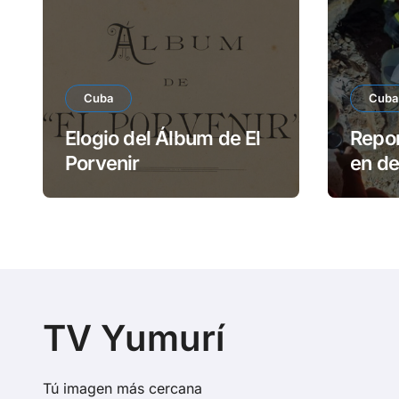
Cuba
Cuba
Elogio del Álbum de El
Repor
Porvenir
en d
Reme
TV Yumurí
Tú imagen más cercana