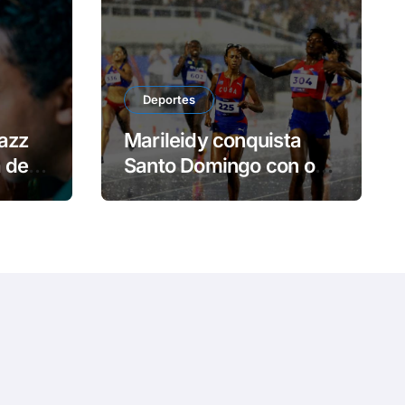
e
o
Deportes
azz
Marileidy conquista
a de
Santo Domingo con oro
y récord