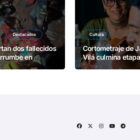
Destacados
Cultura
tan dos fallecidos
Cortometraje de J
errumbe en
Vilá culmina etap
dios
rodaje en Cuba