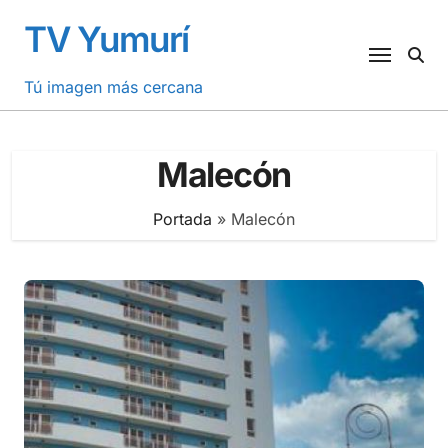
Saltar
TV Yumurí
al
contenido
Tú imagen más cercana
Malecón
Portada
»
Malecón