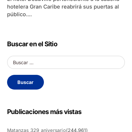
hotelera Gran Caribe reabrirá sus puertas al
público....
Buscar en el Sitio
B
u
s
c
a
r
:
Publicaciones más vistas
Matanzas 329 aniversario
(244.961)