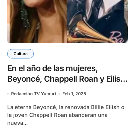
Cultura
En el año de las mujeres,
Beyoncé, Chappell Roan y Eilish
avivan la carrera de los Grammy
Redacción TV Yumurí
Feb 1, 2025
La eterna Beyoncé, la renovada Billie Eilish o
la joven Chappell Roan abanderan una
nueva...