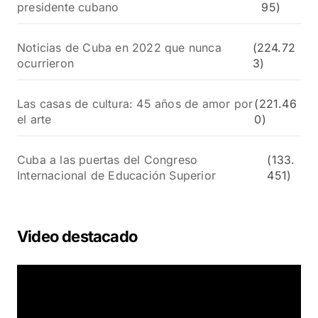
presidente cubano
95)
Noticias de Cuba en 2022 que nunca
(224.72
ocurrieron
3)
Las casas de cultura: 45 años de amor por
(221.46
el arte
0)
Cuba a las puertas del Congreso
(133.
Internacional de Educación Superior
451)
Video destacado
R
e
p