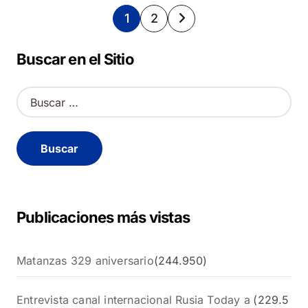
Paginación
1
2
de
Buscar en el Sitio
entradas
B
u
s
c
a
r
:
Publicaciones más vistas
Matanzas 329 aniversario
(244.950)
Entrevista canal internacional Rusia Today a
(229.5