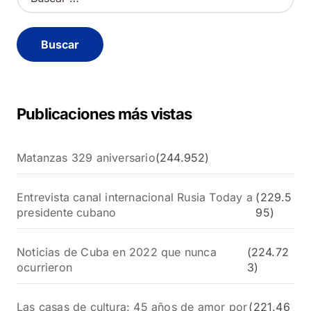
u
s
c
a
r
:
Publicaciones más vistas
Matanzas 329 aniversario
(244.952)
Entrevista canal internacional Rusia Today a
(229.5
presidente cubano
95)
Noticias de Cuba en 2022 que nunca
(224.72
ocurrieron
3)
Las casas de cultura: 45 años de amor por
(221.46