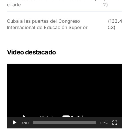
el arte
2)
Cuba a las puertas del Congreso
(133.4
Internacional de Educación Superior
53)
Video destacado
R
e
p
r
o
d
u
c
t
o
00:00
01:52