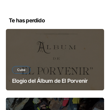
r
d
e
v
Te has perdido
í
d
e
o
Cuba
Elogio del Álbum de El Porvenir