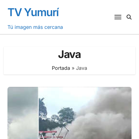
Saltar
TV Yumurí
al
contenido
Tú imagen más cercana
Java
Portada
»
Java