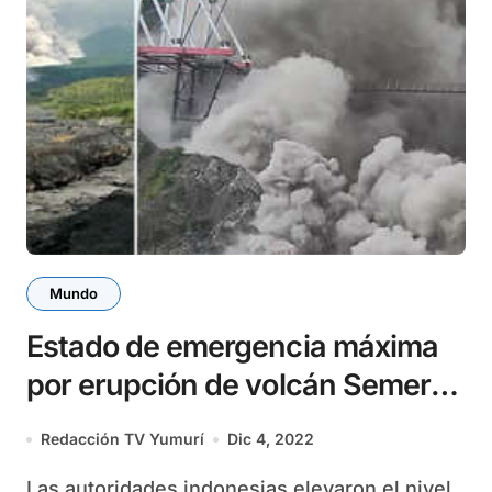
Mundo
Estado de emergencia máxima
por erupción de volcán Semeru
en Indonesia
Redacción TV Yumurí
Dic 4, 2022
Las autoridades indonesias elevaron el nivel