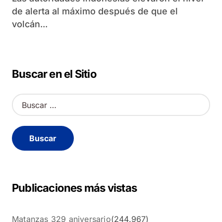
de alerta al máximo después de que el
volcán...
Buscar en el Sitio
B
u
s
c
a
r
:
Publicaciones más vistas
Matanzas 329 aniversario
(244.967)