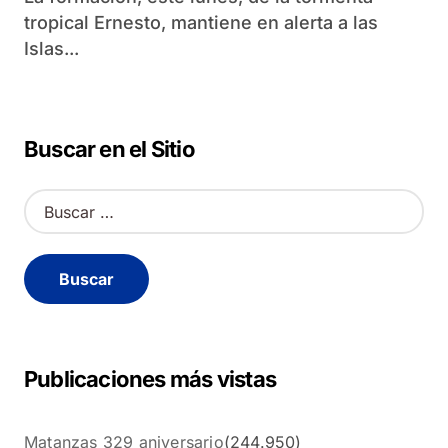
tropical Ernesto, mantiene en alerta a las
Islas...
Buscar en el Sitio
B
u
s
c
a
r
:
Publicaciones más vistas
Matanzas 329 aniversario
(244.950)