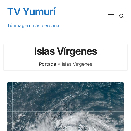
Saltar
TV Yumurí
al
contenido
Tú imagen más cercana
Islas Vírgenes
Portada
»
Islas Vírgenes