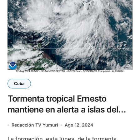
Cuba
Tormenta tropical Ernesto
mantiene en alerta a islas del
Caribe oriental
Redacción TV Yumurí
Ago 12, 2024
La formación, este lunes, de la tormenta